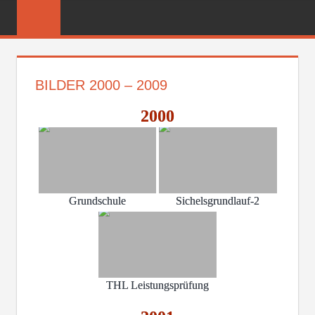
Zum
FREIWILLIGE
Inhalt
FEUERWEHR
springen
REICHENBER
BILDER 2000 – 2009
2000
Grundschule
Sichelsgrundlauf-2
THL Leistungsprüfung