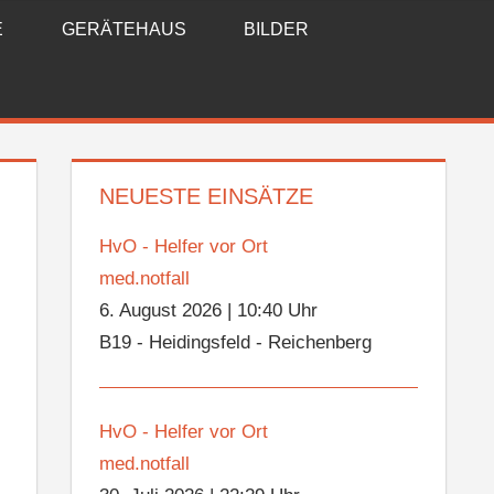
E
GERÄTEHAUS
BILDER
NEUESTE EINSÄTZE
HvO - Helfer vor Ort
med.notfall
6. August 2026
|
10:40 Uhr
B19 - Heidingsfeld - Reichenberg
HvO - Helfer vor Ort
med.notfall