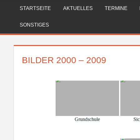
Zum
STARTSEITE
AKTUELLES
TERMINE
FREIWILLIGE
Inhalt
springen
FEUERWEHR
SONSTIGES
REICHENBERG
BILDER 2000 – 2009
Grundschule
Sic