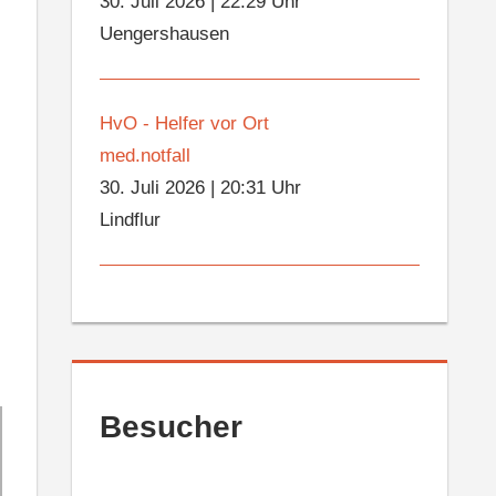
30. Juli 2026
|
22:29 Uhr
Uengershausen
HvO - Helfer vor Ort
med.notfall
30. Juli 2026
|
20:31 Uhr
Lindflur
Besucher