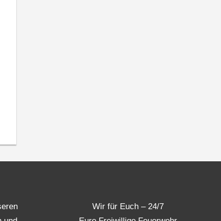
seren
Wir für Euch – 24/7
n und
Eure Freiwillige Feuerwehr