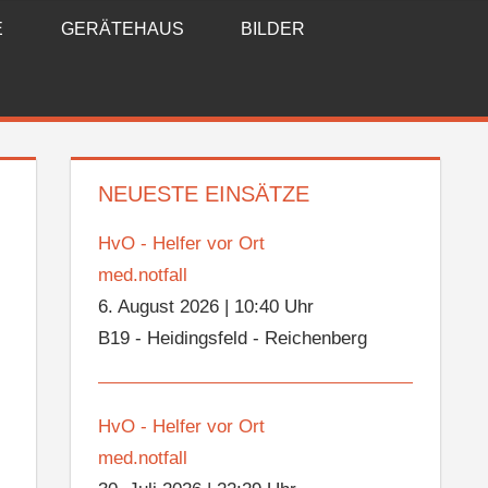
E
GERÄTEHAUS
BILDER
NEUESTE EINSÄTZE
HvO - Helfer vor Ort
med.notfall
6. August 2026
|
10:40 Uhr
B19 - Heidingsfeld - Reichenberg
HvO - Helfer vor Ort
med.notfall