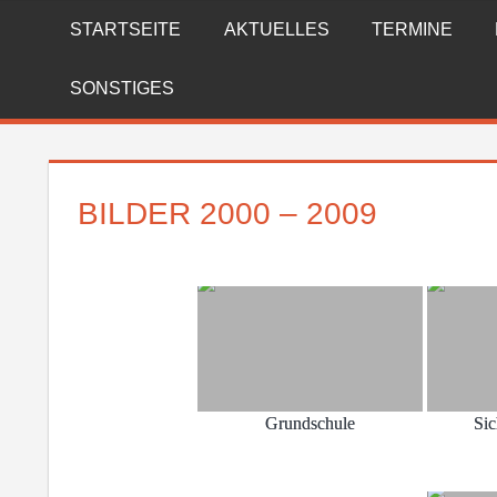
Zum
STARTSEITE
AKTUELLES
TERMINE
FREIWILLIGE
Inhalt
springen
FEUERWEHR
SONSTIGES
REICHENBERG
BILDER 2000 – 2009
Grundschule
Sic