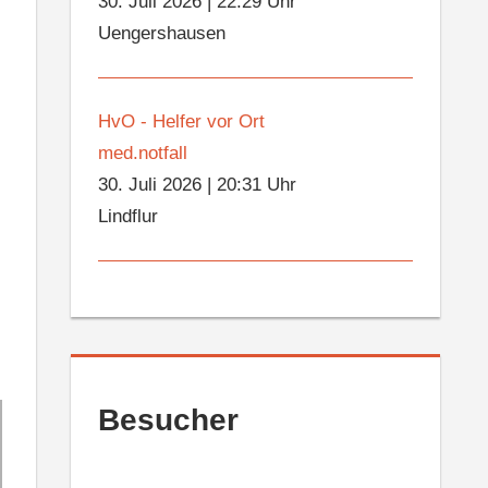
30. Juli 2026
|
22:29 Uhr
Uengershausen
HvO - Helfer vor Ort
med.notfall
30. Juli 2026
|
20:31 Uhr
Lindflur
Besucher