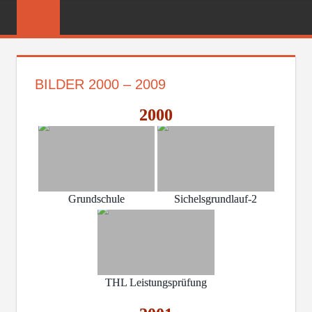
Zum
FREIWILLIGE
Inhalt
FEUERWEHR
springen
REICHENBER
BILDER 2000 – 2009
2000
Grundschule
Sichelsgrundlauf-2
THL Leistungsprüfung