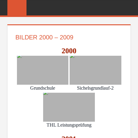
Zum
FREIWILLIGE
Inhalt
FEUERWEHR
springen
REICHENBER
BILDER 2000 – 2009
2000
Grundschule
Sichelsgrundlauf-2
THL Leistungsprüfung