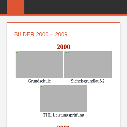
Zum
FREIWILLIGE
Inhalt
FEUERWEHR
springen
REICHENBER
BILDER 2000 – 2009
2000
Grundschule
Sichelsgrundlauf-2
THL Leistungsprüfung