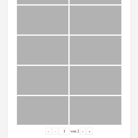
«
‹
von
2
›
»