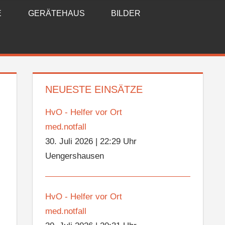
E
GERÄTEHAUS
BILDER
NEUESTE EINSÄTZE
HvO - Helfer vor Ort
med.notfall
30. Juli 2026
|
22:29 Uhr
Uengershausen
HvO - Helfer vor Ort
med.notfall