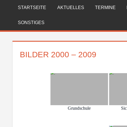
Zum
STARTSEITE
AKTUELLES
TERMINE
FREIWILLIGE
Inhalt
springen
FEUERWEHR
SONSTIGES
REICHENBERG
BILDER 2000 – 2009
Grundschule
Sic