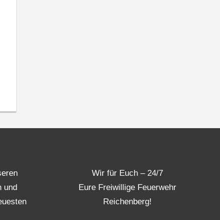
seren
Wir für Euch – 24/7
n und
Eure Freiwillige Feuerwehr
euesten
Reichenberg!