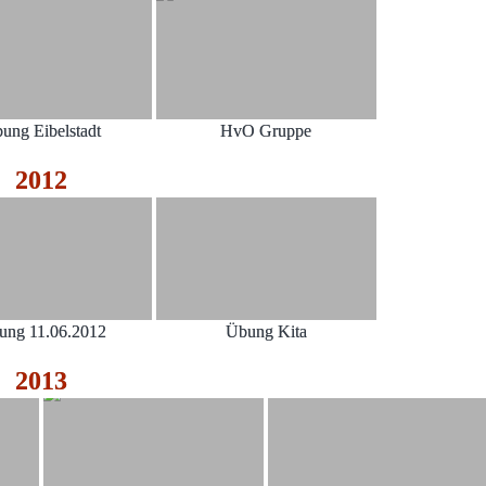
ung Eibelstadt
HvO Gruppe
2012
ung 11.06.2012
Übung Kita
2013