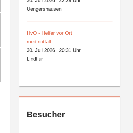
30. Juli 2026
|
22:29 Uhr
Uengershausen
HvO - Helfer vor Ort
med.notfall
30. Juli 2026
|
20:31 Uhr
Lindflur
Besucher