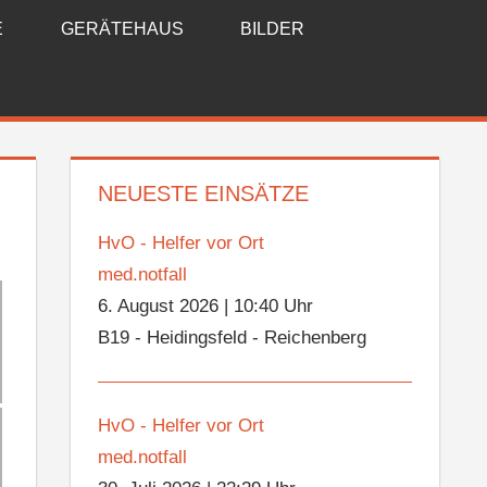
E
GERÄTEHAUS
BILDER
NEUESTE EINSÄTZE
HvO - Helfer vor Ort
med.notfall
6. August 2026
|
10:40 Uhr
B19 - Heidingsfeld - Reichenberg
HvO - Helfer vor Ort
med.notfall