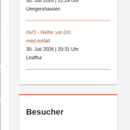
30. Juli 2026
|
22:29 Uhr
Uengershausen
HvO - Helfer vor Ort
med.notfall
30. Juli 2026
|
20:31 Uhr
Lindflur
Besucher