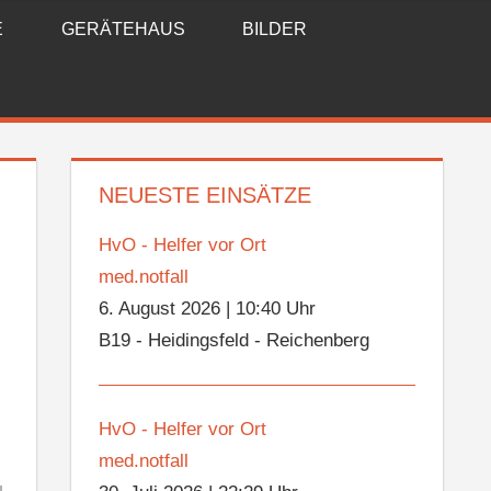
E
GERÄTEHAUS
BILDER
NEUESTE EINSÄTZE
HvO - Helfer vor Ort
med.notfall
6. August 2026
|
10:40 Uhr
B19 - Heidingsfeld - Reichenberg
HvO - Helfer vor Ort
med.notfall