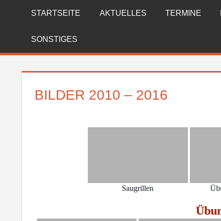
Zum
STARTSEITE
AKTUELLES
TERMINE
FREIWILLIGE
Inhalt
springen
FEUERWEHR
SONSTIGES
REICHENBERG
BILDER 2010 – 2016
Saugrillen
Üb
Übun