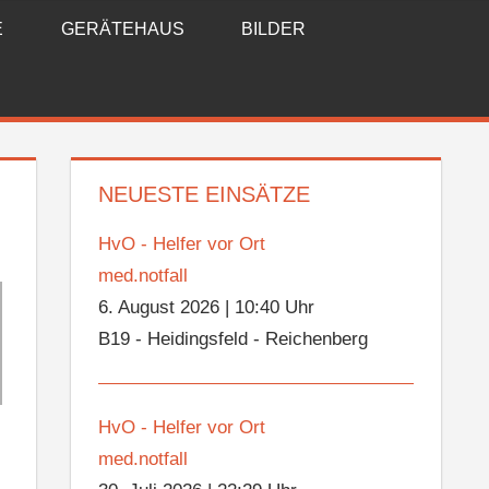
E
GERÄTEHAUS
BILDER
NEUESTE EINSÄTZE
HvO - Helfer vor Ort
med.notfall
6. August 2026
|
10:40 Uhr
B19 - Heidingsfeld - Reichenberg
HvO - Helfer vor Ort
med.notfall