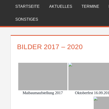
Zum
STARTSEITE
AKTUELLES
TERMINE
FREIWILLIGE
Inhalt
springen
FEUERWEHR
SONSTIGES
REICHENBERG
BILDER 2017 – 2020
Maibaumaufstellung 2017
Oktoberfest 16.09.20