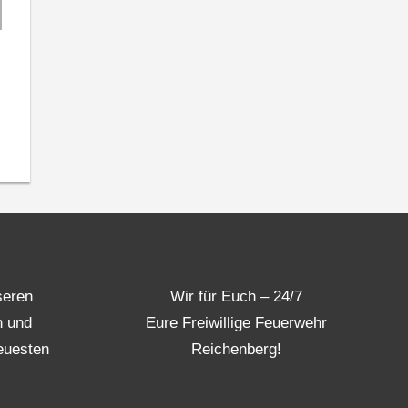
seren
Wir für Euch – 24/7
n und
Eure Freiwillige Feuerwehr
euesten
Reichenberg!