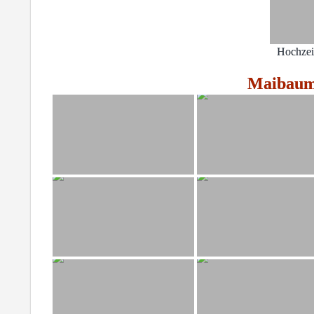
Hochzei
Maibauma