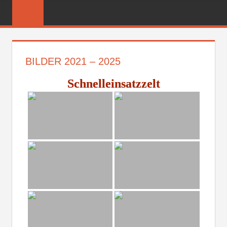
Zum
FREIWILLIGE
Inhalt
FEUERWEHR
springen
REICHENBER
BILDER 2021 – 2025
Schnelleinsatzzelt