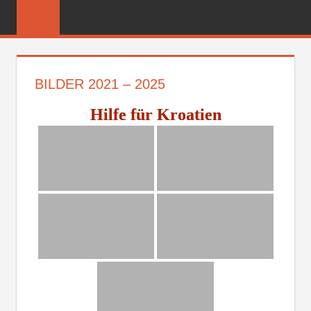
Zum
FREIWILLIGE
Inhalt
FEUERWEHR
springen
REICHENBER
BILDER 2021 – 2025
Hilfe für Kroatien