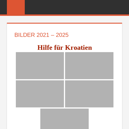
Zum
FREIWILLIGE
Inhalt
FEUERWEHR
springen
REICHENBER
BILDER 2021 – 2025
Hilfe für Kroatien