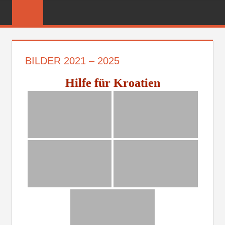
Zum
FREIWILLIGE
Inhalt
FEUERWEHR
springen
REICHENBER
BILDER 2021 – 2025
Hilfe für Kroatien