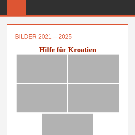
Zum
FREIWILLIGE
Inhalt
FEUERWEHR
springen
REICHENBER
BILDER 2021 – 2025
Hilfe für Kroatien