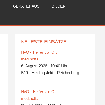
E
GERÄTEHAUS
BILDER
NEUESTE EINSÄTZE
HvO - Helfer vor Ort
med.notfall
6. August 2026
|
10:40 Uhr
B19 - Heidingsfeld - Reichenberg
HvO - Helfer vor Ort
med.notfall