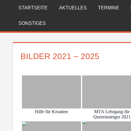
Zum
STARTSEITE
AKTUELLES
TERMINE
FREIWILLIGE
Inhalt
springen
FEUERWEHR
SONSTIGES
REICHENBERG
BILDER 2021 – 2025
Hilfe für Kroatien
MTA Lehrgang für
Quereinsteiger 2021