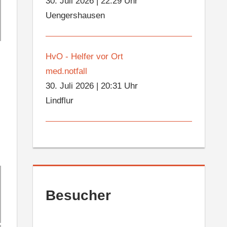
30. Juli 2026
|
22:29 Uhr
Uengershausen
HvO - Helfer vor Ort
med.notfall
30. Juli 2026
|
20:31 Uhr
Lindflur
Besucher