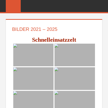
Zum
FREIWILLIGE
Inhalt
FEUERWEHR
springen
REICHENBER
BILDER 2021 – 2025
Schnelleinsatzzelt