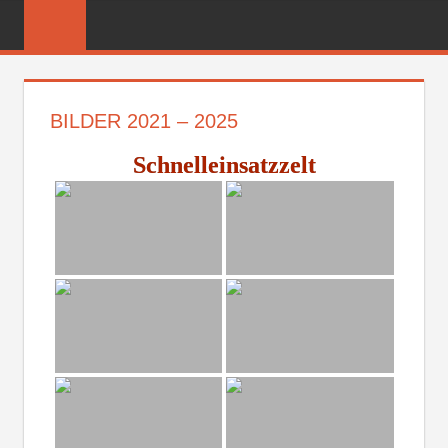
Zum
FREIWILLIGE
Inhalt
FEUERWEHR
springen
REICHENBER
BILDER 2021 – 2025
Schnelleinsatzzelt