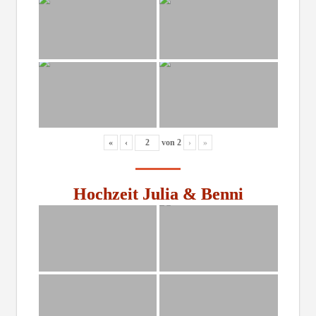
«
‹
von
2
›
»
Hochzeit Julia & Benni