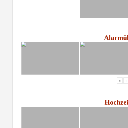
Alarmüb
«
‹
Hochzei