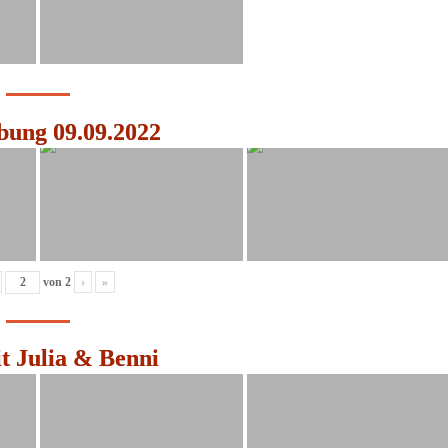
ung 09.09.2022
von
2
›
»
t Julia & Benni