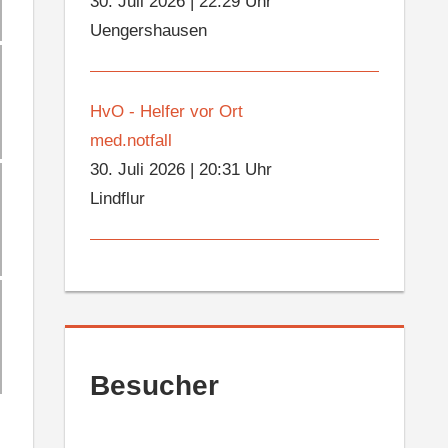
30. Juli 2026
|
22:29 Uhr
Uengershausen
HvO - Helfer vor Ort
med.notfall
30. Juli 2026
|
20:31 Uhr
Lindflur
Besucher