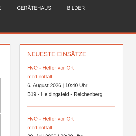
E
GERÄTEHAUS
BILDER
NEUESTE EINSÄTZE
HvO - Helfer vor Ort
med.notfall
6. August 2026
|
10:40 Uhr
B19 - Heidingsfeld - Reichenberg
HvO - Helfer vor Ort
med.notfall