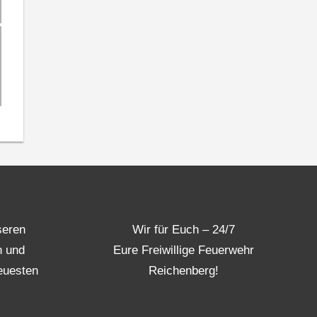
seren
Wir für Euch – 24/7
n und
Eure Freiwillige Feuerwehr
euesten
Reichenberg!