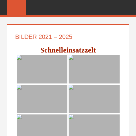
Zum
FREIWILLIGE
Inhalt
FEUERWEHR
springen
REICHENBER
BILDER 2021 – 2025
Schnelleinsatzzelt