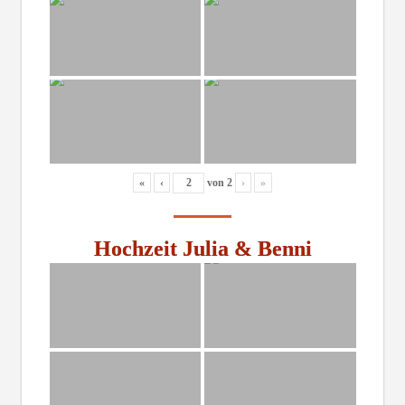
«
‹
von
2
›
»
Hochzeit Julia & Benni