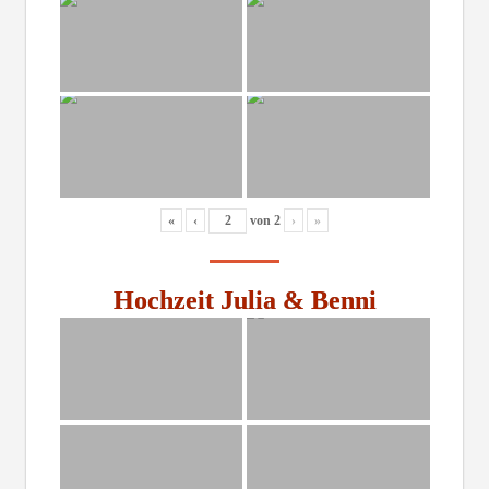
«
‹
von
2
›
»
Hochzeit Julia & Benni