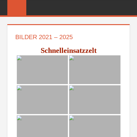
Zum
FREIWILLIGE
Inhalt
FEUERWEHR
springen
REICHENBER
BILDER 2021 – 2025
Schnelleinsatzzelt