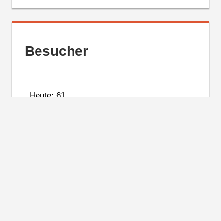
Besucher
Heute: 61
Gestern: 54
Monat: 674
Jahr: 180506
Insgesamt: 779318