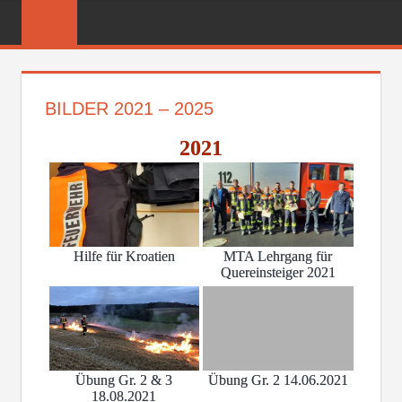
Zum
FREIWILLIGE
Inhalt
FEUERWEHR
springen
REICHENBER
BILDER 2021 – 2025
2021
Hilfe für Kroatien
MTA Lehrgang für
Quereinsteiger 2021
Übung Gr. 2 & 3
Übung Gr. 2 14.06.2021
18.08.2021