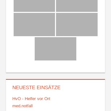
NEUESTE EINSÄTZE
HvO - Helfer vor Ort
med.notfall