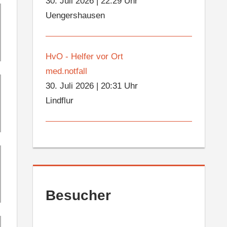
30. Juli 2026
|
22:29 Uhr
Uengershausen
HvO - Helfer vor Ort
med.notfall
30. Juli 2026
|
20:31 Uhr
Lindflur
Besucher