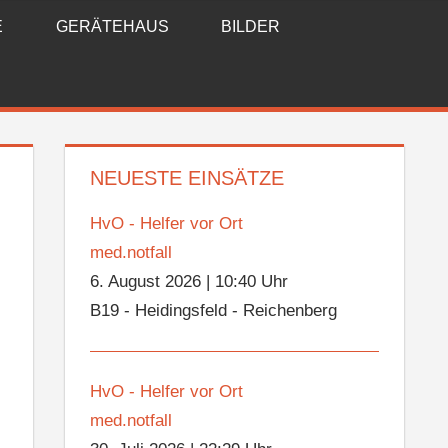
E
GERÄTEHAUS
BILDER
NEUESTE EINSÄTZE
HvO - Helfer vor Ort
med.notfall
6. August 2026
|
10:40 Uhr
B19 - Heidingsfeld - Reichenberg
HvO - Helfer vor Ort
med.notfall