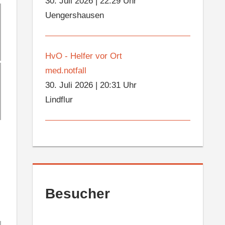
30. Juli 2026
|
22:29 Uhr
Uengershausen
HvO - Helfer vor Ort
med.notfall
30. Juli 2026
|
20:31 Uhr
Lindflur
Besucher