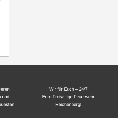
seren
Wir für Euch – 24/7
n und
Eure Freiwillige Feuerwehr
euesten
Reichenberg!