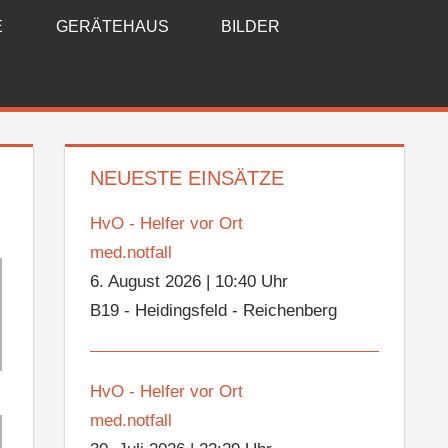
E
GERÄTEHAUS
BILDER
NEUESTE EINSÄTZE
HvO - Helfer vor Ort
med.notfall
6. August 2026
|
10:40 Uhr
B19 - Heidingsfeld - Reichenberg
HvO - Helfer vor Ort
med.notfall