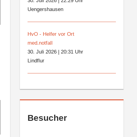
30. Juli 2026
|
22:29 Uhr
Uengershausen
HvO - Helfer vor Ort
med.notfall
30. Juli 2026
|
20:31 Uhr
Lindflur
Besucher