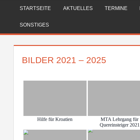
Zum
STARTSEITE
AKTUELLES
TERMINE
FREIWILLIGE
Inhalt
springen
FEUERWEHR
SONSTIGES
REICHENBERG
BILDER 2021 – 2025
Hilfe für Kroatien
MTA Lehrgang für
Quereinsteiger 2021