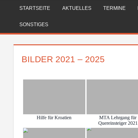
Zum
STARTSEITE
AKTUELLES
TERMINE
FREIWILLIGE
Inhalt
springen
FEUERWEHR
SONSTIGES
REICHENBERG
BILDER 2021 – 2025
Hilfe für Kroatien
MTA Lehrgang für
Quereinsteiger 2021