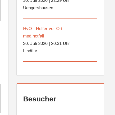
30. Juli 2026
|
22:29 Uhr
Uengershausen
HvO - Helfer vor Ort
med.notfall
30. Juli 2026
|
20:31 Uhr
Lindflur
Besucher