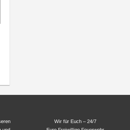
seren
Wir für Euch – 24/7
n und
Eure Freiwillige Feuerwehr