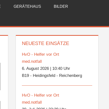
E
GERÄTEHAUS
BILDER
NEUESTE EINSÄTZE
HvO - Helfer vor Ort
med.notfall
6. August 2026
|
10:40 Uhr
B19 - Heidingsfeld - Reichenberg
HvO - Helfer vor Ort
med.notfall