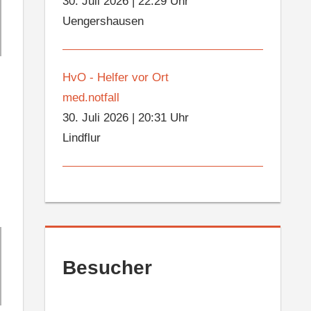
30. Juli 2026
|
22:29 Uhr
Uengershausen
HvO - Helfer vor Ort
med.notfall
30. Juli 2026
|
20:31 Uhr
Lindflur
Besucher