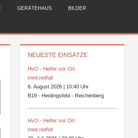
E
GERÄTEHAUS
BILDER
NEUESTE EINSÄTZE
HvO - Helfer vor Ort
med.notfall
6. August 2026
|
10:40 Uhr
B19 - Heidingsfeld - Reichenberg
HvO - Helfer vor Ort
med.notfall