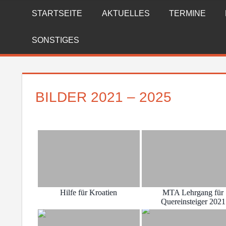
Zum
STARTSEITE
AKTUELLES
TERMINE
FREIWILLIGE
Inhalt
springen
FEUERWEHR
SONSTIGES
REICHENBERG
BILDER 2021 – 2025
Hilfe für Kroatien
MTA Lehrgang für
Quereinsteiger 2021