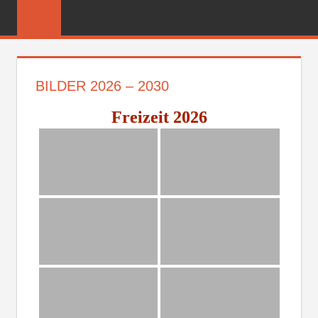
Zum
FREIWILLIGE
Inhalt
FEUERWEHR
springen
REICHENBER
BILDER 2026 – 2030
Freizeit 2026