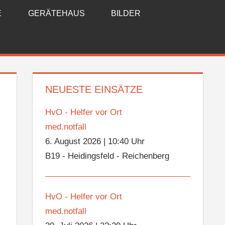
E
GERÄTEHAUS
BILDER
NEUESTE EINSÄTZE
HvO - Helfer vor Ort
med.notfall
6. August 2026
|
10:40 Uhr
B19 - Heidingsfeld - Reichenberg
HvO - Helfer vor Ort
med.notfall