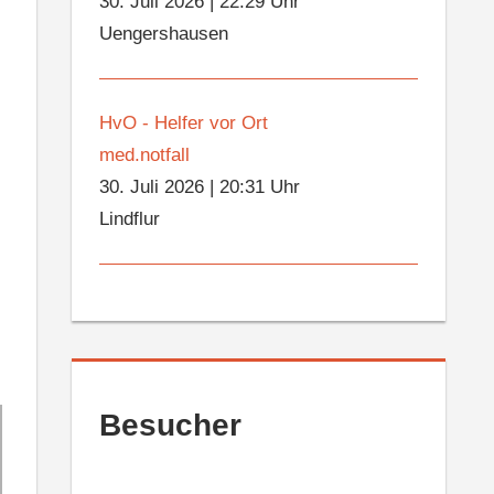
30. Juli 2026
|
22:29 Uhr
Uengershausen
HvO - Helfer vor Ort
med.notfall
30. Juli 2026
|
20:31 Uhr
Lindflur
Besucher