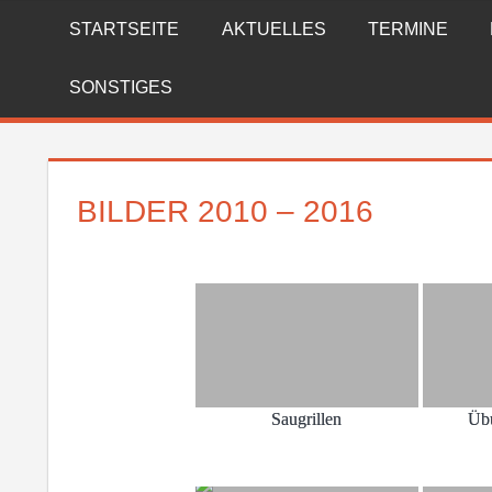
Zum
STARTSEITE
AKTUELLES
TERMINE
FREIWILLIGE
Inhalt
springen
FEUERWEHR
SONSTIGES
REICHENBERG
BILDER 2010 – 2016
Saugrillen
Üb