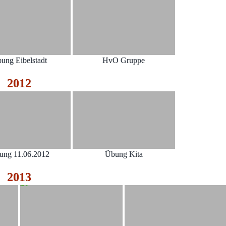
ung Eibelstadt
HvO Gruppe
2012
ung 11.06.2012
Übung Kita
2013