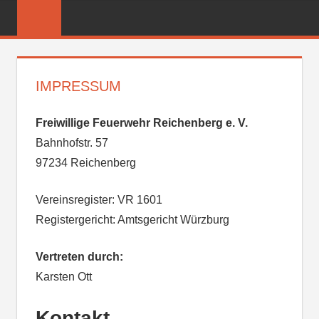
Zum
FREIWILLIGE
Inhalt
FEUERWEHR
springen
REICHENBER
IMPRESSUM
Freiwillige Feuerwehr Reichenberg e. V.
Bahnhofstr. 57
97234 Reichenberg
Vereinsregister: VR 1601
Registergericht: Amtsgericht Würzburg
Vertreten durch:
Karsten Ott
Kontakt