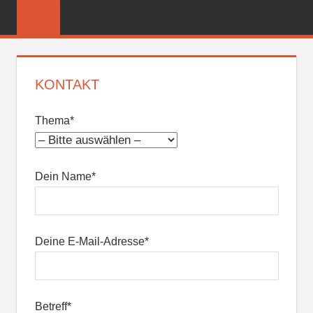
Zum
FREIWILLIGE
Inhalt
FEUERWEHR
springen
REICHENBER
KONTAKT
Bitte lasse dieses Feld leer.
Thema*
Dein Name*
Deine E-Mail-Adresse*
Betreff*