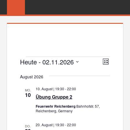
Zum
FREIWILLIGE
Inhalt
FEUERWEHR
springen
REICHENBER
Heute
 - 
02.11.2026
Veranstaltungen
Veranst
Ansicht
Liste
Datum
Ansicht
Navigat
August 2026
wählen.
Navigat
10. August | 19:30
-
22:00
MO.
10
Übung Gruppe 2
Feuerwehr Reichenberg
Bahnhofstr. 57,
Reichenberg, Germany
20. August | 19:30
-
22:00
DO.