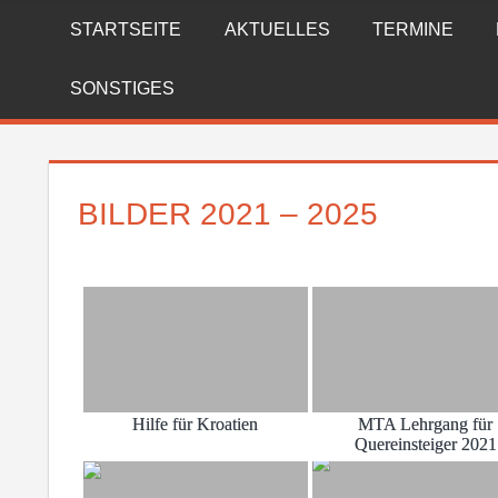
Zum
STARTSEITE
AKTUELLES
TERMINE
FREIWILLIGE
Inhalt
springen
FEUERWEHR
SONSTIGES
REICHENBERG
BILDER 2021 – 2025
Hilfe für Kroatien
MTA Lehrgang für
Quereinsteiger 2021