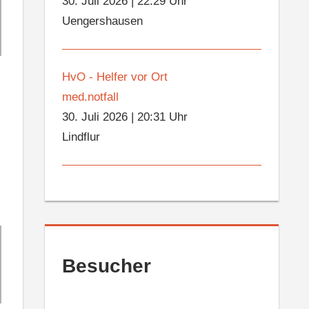
30. Juli 2026
|
22:29 Uhr
Uengershausen
HvO - Helfer vor Ort
med.notfall
30. Juli 2026
|
20:31 Uhr
Lindflur
Besucher