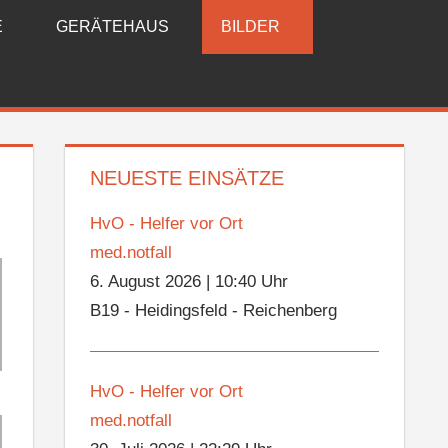
E
GERÄTEHAUS
BILDER
NEUESTE EINSÄTZE
HvO - Helfer vor Ort
med.notfall
6. August 2026
|
10:40 Uhr
B19 - Heidingsfeld - Reichenberg
HvO - Helfer vor Ort
med.notfall