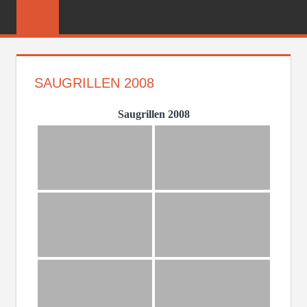
Zum
FREIWILLIGE
Inhalt
FEUERWEHR
springen
REICHENBER
SAUGRILLEN 2008
Saugrillen 2008