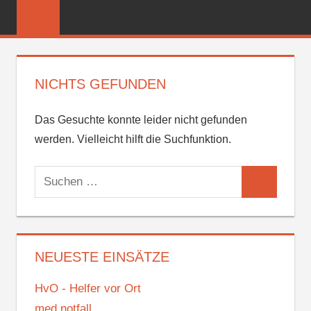
Zum
FREIWILLIGE
Inhalt
FEUERWEHR
springen
REICHENBER
NICHTS GEFUNDEN
Das Gesuchte konnte leider nicht gefunden
werden. Vielleicht hilft die Suchfunktion.
Suchen
Suchen
nach:
NEUESTE EINSÄTZE
HvO - Helfer vor Ort
med.notfall