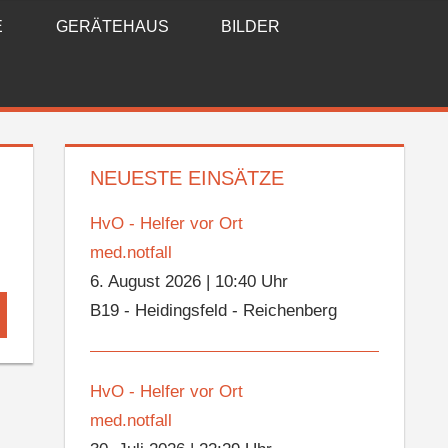
E
GERÄTEHAUS
BILDER
NEUESTE EINSÄTZE
HvO - Helfer vor Ort
med.notfall
6. August 2026
|
10:40 Uhr
B19 - Heidingsfeld - Reichenberg
hen
HvO - Helfer vor Ort
med.notfall