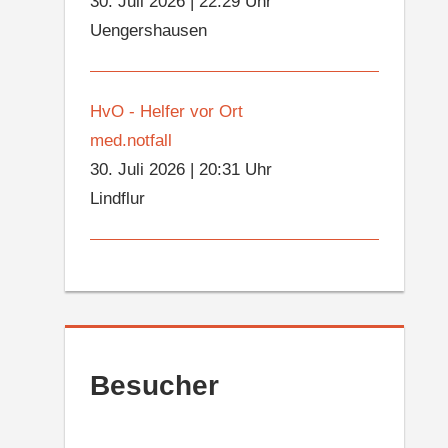
30. Juli 2026
|
22:29 Uhr
Uengershausen
HvO - Helfer vor Ort
med.notfall
30. Juli 2026
|
20:31 Uhr
Lindflur
Besucher