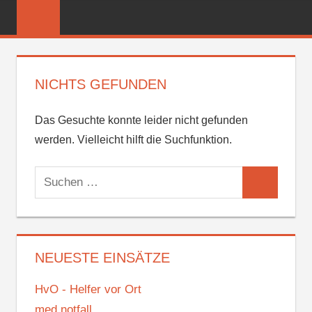
Zum
FREIWILLIGE
Inhalt
FEUERWEHR
springen
REICHENBER
NICHTS GEFUNDEN
Das Gesuchte konnte leider nicht gefunden
werden. Vielleicht hilft die Suchfunktion.
Suchen
Suchen
nach:
NEUESTE EINSÄTZE
HvO - Helfer vor Ort
med.notfall