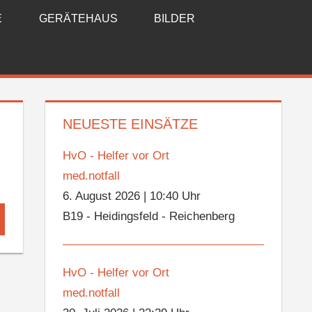
E
GERÄTEHAUS
BILDER
NEUESTE EINSÄTZE
HvO - Helfer vor Ort
med.notfall
6. August 2026
|
10:40 Uhr
B19 - Heidingsfeld - Reichenberg
hen
HvO - Helfer vor Ort
med.notfall