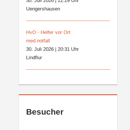
30. Juli 2026
|
22:29 Uhr
Uengershausen
HvO - Helfer vor Ort
med.notfall
30. Juli 2026
|
20:31 Uhr
Lindflur
Besucher