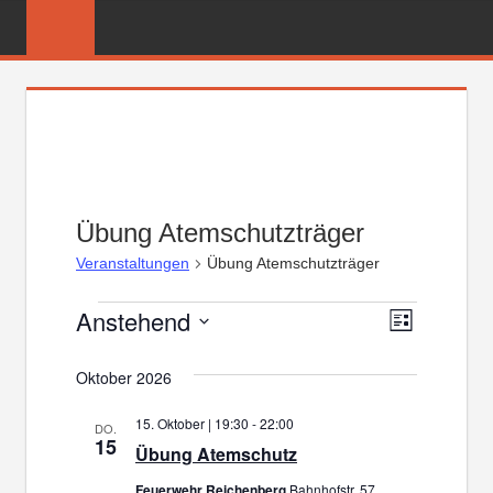
Zum
FREIWILLIGE
Inhalt
FEUERWEHR
springen
REICHENBER
Übung Atemschutzträger
Veranstaltungen
Übung Atemschutzträger
Anstehend
Veranstaltungen
Veranst
Ansicht
Liste
Datum
Ansicht
Navigat
Oktober 2026
wählen.
Navigat
15. Oktober | 19:30
-
22:00
DO.
15
Übung Atemschutz
Feuerwehr Reichenberg
Bahnhofstr. 57,