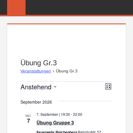
Zum
FREIWILLIGE
Inhalt
FEUERWEHR
springen
REICHENBER
Übung Gr.3
Veranstaltungen
Übung Gr.3
Anstehend
Veranstaltungen
Veranst
Ansicht
Liste
Datum
Ansicht
Navigat
September 2026
wählen.
Navigat
7. September | 19:30
-
22:00
MO.
7
Übung Gruppe 3
Feuerwehr Reichenberg
Bahnhofstr. 57,