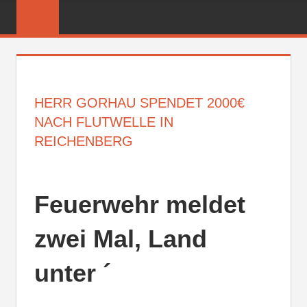
Zum
FREIWILLIGE
Inhalt
FEUERWEHR
springen
REICHENBER
HERR GORHAU SPENDET 2000€
NACH FLUTWELLE IN
REICHENBERG
Feuerwehr meldet
zwei Mal, Land
unter ´