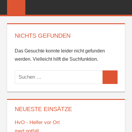
Zum
FREIWILLIGE
Inhalt
FEUERWEHR
springen
REICHENBER
NICHTS GEFUNDEN
Das Gesuchte konnte leider nicht gefunden
werden. Vielleicht hilft die Suchfunktion.
Suchen
Suchen
nach:
NEUESTE EINSÄTZE
HvO - Helfer vor Ort
med.notfall