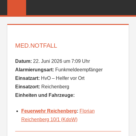
Zum
FREIWILLIGE
Inhalt
FEUERWEHR
springen
REICHENBER
MED.NOTFALL
Datum:
22. Juni 2026 um 7:09 Uhr
Alarmierungsart:
Funkmeldeempfänger
Einsatzart:
HvO – Helfer vor Ort
Einsatzort:
Reichenberg
Einheiten und Fahrzeuge:
Feuerwehr Reichenberg
:
Florian
Reichenberg 10/1 (KdoW)