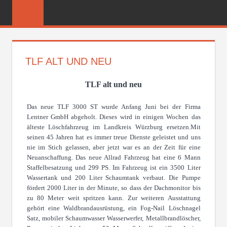
Zum
FREIWILLIGE
Inhalt
FEUERWEHR
springen
REICHENBER
TLF ALT UND NEU
TLF alt und neu
Das neue TLF 3000 ST wurde Anfang Juni bei der Firma
Lentner GmbH abgeholt. Dieses wird in einigen Wochen das
älteste Löschfahrzeug im Landkreis Würzburg ersetzen.Mit
seinen 45 Jahren hat es immer treue Dienste geleistet und uns
nie im Stich gelassen, aber jetzt war es an der Zeit für eine
Neuanschaffung. Das neue Allrad Fahrzeug hat eine 6 Mann
Staffelbesatzung und 299 PS. Im Fahrzeug ist ein 3500 Liter
Wassertank und 200 Liter Schaumtank verbaut. Die Pumpe
fördert 2000 Liter in der Minute, so dass der Dachmonitor bis
zu 80 Meter weit spritzen kann. Zur weiteren Ausstattung
gehört eine Waldbrandausrüstung, ein Fog-Nail Löschnagel
Satz, mobiler Schaumwasser Wasserwerfer, Metallbrandlöscher,