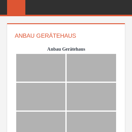
Zum
FREIWILLIGE
Inhalt
FEUERWEHR
springen
REICHENBER
ANBAU GERÄTEHAUS
Anbau Gerätehaus