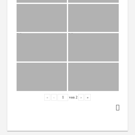
«
‹
von
2
›
»