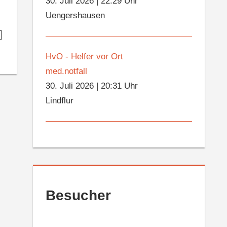
30. Juli 2026
|
22:29 Uhr
Uengershausen
HvO - Helfer vor Ort
med.notfall
30. Juli 2026
|
20:31 Uhr
Lindflur
Besucher