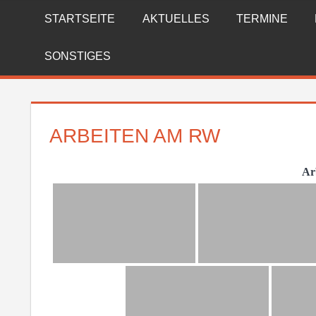
Zum
STARTSEITE
AKTUELLES
TERMINE
FREIWILLIGE
Inhalt
springen
FEUERWEHR
SONSTIGES
REICHENBERG
ARBEITEN AM RW
Ar