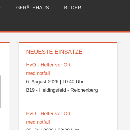
E
GERÄTEHAUS
BILDER
NEUESTE EINSÄTZE
HvO - Helfer vor Ort
med.notfall
6. August 2026
|
10:40 Uhr
B19 - Heidingsfeld - Reichenberg
HvO - Helfer vor Ort
med.notfall