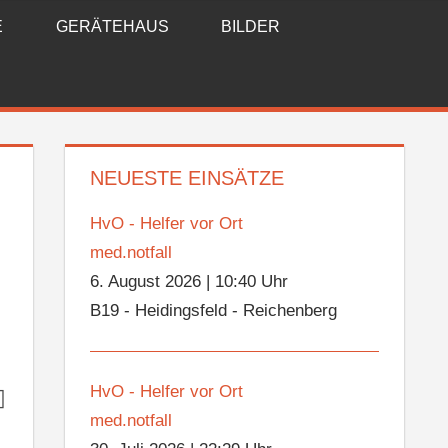
E
GERÄTEHAUS
BILDER
NEUESTE EINSÄTZE
HvO - Helfer vor Ort
med.notfall
6. August 2026
|
10:40 Uhr
B19 - Heidingsfeld - Reichenberg
HvO - Helfer vor Ort
med.notfall