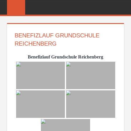
Zum
FREIWILLIGE
Inhalt
FEUERWEHR
springen
REICHENBER
BENEFIZLAUF GRUNDSCHULE
REICHENBERG
Benefizlauf Grundschule Reichenberg