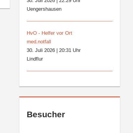
30. Juli 2026
|
22:29 Uhr
Uengershausen
HvO - Helfer vor Ort
med.notfall
30. Juli 2026
|
20:31 Uhr
Lindflur
Besucher