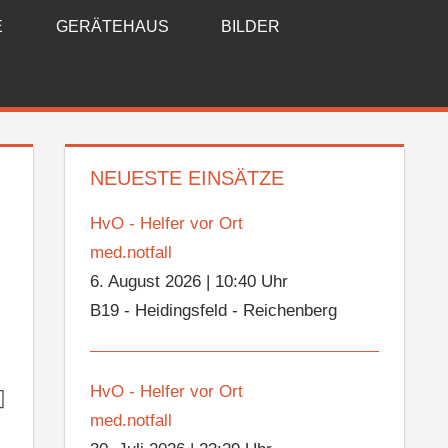
E
GERÄTEHAUS
BILDER
NEUESTE EINSÄTZE
HvO - Helfer vor Ort
med.notfall
6. August 2026
|
10:40 Uhr
B19 - Heidingsfeld - Reichenberg
HvO - Helfer vor Ort
med.notfall