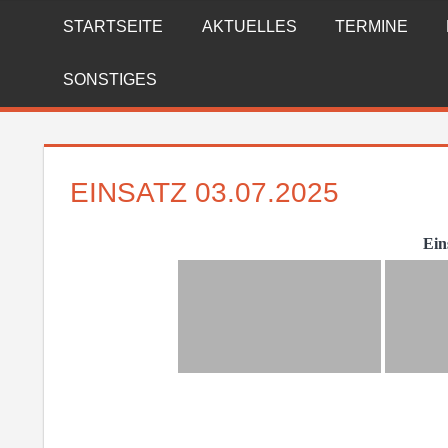
Zum
STARTSEITE
AKTUELLES
TERMINE
FREIWILLIGE
Inhalt
springen
FEUERWEHR
SONSTIGES
REICHENBERG
EINSATZ 03.07.2025
Ein