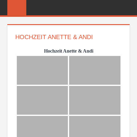
Zum
FREIWILLIGE
Inhalt
FEUERWEHR
springen
REICHENBER
HOCHZEIT ANETTE & ANDI
Hochzeit Anette & Andi